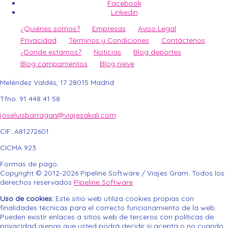
Facebook
Linkedin
¿Quiénes somos?
Empresas
Aviso Legal
Privacidad
Términos y Condiciones
Contáctenos
¿Donde estamos?
Noticias
Blog deportes
Blog campamentos
Blog nieve
Meléndez Valdés, 17
28015
Madrid
Tfno. 91 448 41 58
joseluisbarragan@viajesakali.com
CIF:
A81272601
CICMA 923
Formas de pago:
Copyright © 2012-2026 Pipeline Software / Viajes Gram. Todos los
derechos reservados
Pipeline Software
Uso de cookies:
Este sitio web utiliza cookies propias con
finalidades técnicas para el correcto funcionamiento de la web.
Pueden existir enlaces a sitios web de terceros con políticas de
RUTAS DE GRAN RECORRIDO 2026 – COMUNIDAD
privacidad ajenas que usted podrá decidir si acepta o no cuando