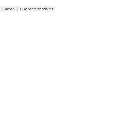
Cerrar
Guardar cambios
RUTAS INTERNACIONALES 2026 – COMUNIDAD DE
MADRID