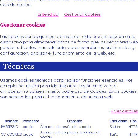
DE MADRID
acceda a ellos.
Naturaleza, cultura y aventura a partir de los 55
Entendido
Gestionar cookies
años
Gestionar cookies
Categorías:
Viajes Comunidad
Etiquetas:
Viajes Comunidad
Las cookies son pequeños archivos de texto que se colocan en tu
dispositivo para almacenar datos de forma que los servidores web
Ver detalles
puedan utilizarlos más adelante, para recordar tus preferencias y
configuración, analizar el funcionamiento de la web, etc.
Técnicas
Usamos cookies técnicas para realizar funciones esenciales. Por
ejemplo, se utilizan para identificar su sesión en la web o
almacenar su consentimiento sobre uso de Cookies. Estas cookies
son necesarias para el funcionamiento de nuestra web.
+ Ver detalles
Nombre
Proveedor
Propósito
Caducidad
Tipo
PHPSESSID
propia
Almacena la sesión del usuario
Sesión
HTTP
Almacena la aceptación o rechazo de
OV_COOKIES
propia
1 año
HTTP
cookies